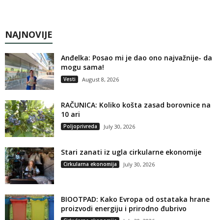
NAJNOVIJE
Anđelka: Posao mi je dao ono najvažnije- da
mogu sama!
Vesti
August 8, 2026
RAČUNICA: Koliko košta zasad borovnice na
10 ari
Poljoprivreda
July 30, 2026
Stari zanati iz ugla cirkularne ekonomije
Cirkularna ekonomija
July 30, 2026
BIOOTPAD: Kako Evropa od ostataka hrane
proizvodi energiju i prirodno đubrivo