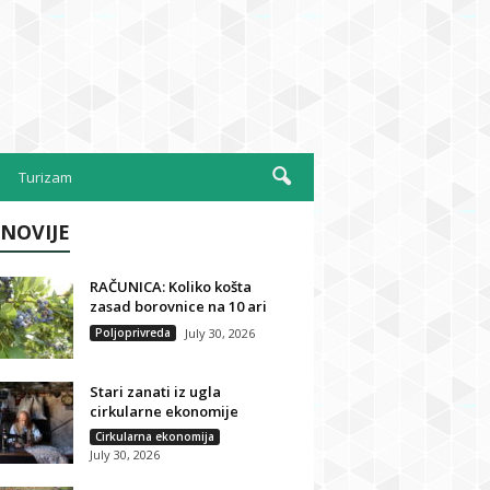
Turizam
NOVIJE
RAČUNICA: Koliko košta
zasad borovnice na 10 ari
Poljoprivreda
July 30, 2026
Stari zanati iz ugla
cirkularne ekonomije
Cirkularna ekonomija
July 30, 2026