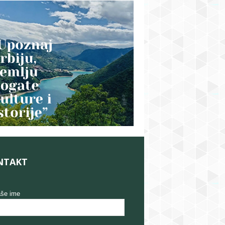
NTAKT
še ime