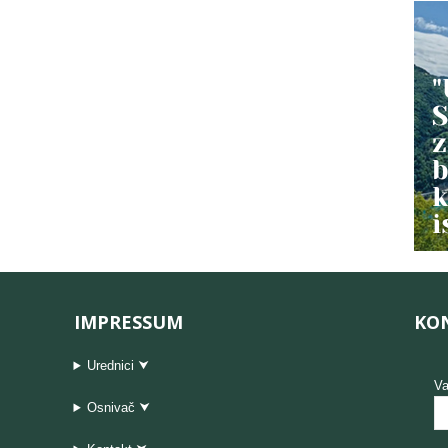
IMPRESSUM
KO
Urednici ⮟
Va
Osnivač ⮟