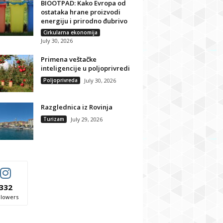
BIOOTPAD: Kako Evropa od
ostataka hrane proizvodi
energiju i prirodno đubrivo
Cirkularna ekonomija
July 30, 2026
Primena veštačke
inteligencije u poljoprivredi
Poljoprivreda
July 30, 2026
Razglednica iz Rovinja
Turizam
July 29, 2026
332
llowers