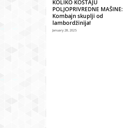
KOLIKO KOŠTAJU
POLJOPRIVREDNE MAŠINE:
Kombajn skuplji od
lambordžinija!
January 28, 2025