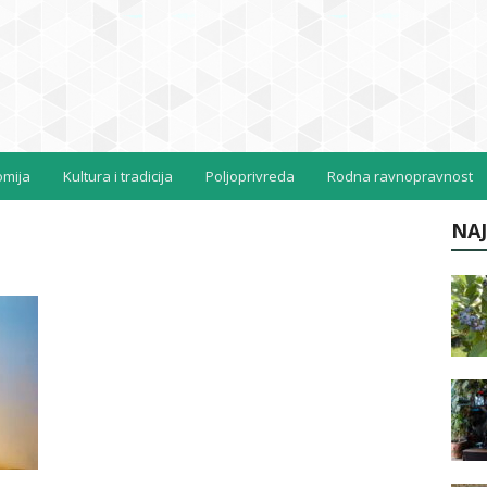
omija
Kultura i tradicija
Poljoprivreda
Rodna ravnopravnost
NAJ