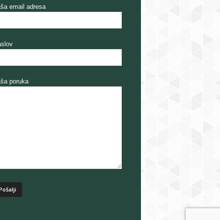
ša email adresa
slov
ša poruka