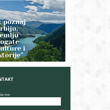
NTAKT
še ime