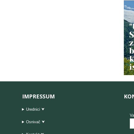
IMPRESSUM
KO
Urednici ⮟
Va
Osnivač ⮟