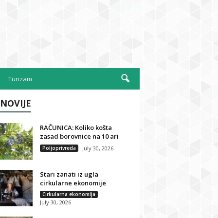
Turizam
NOVIJE
RAČUNICA: Koliko košta
zasad borovnice na 10 ari
Poljoprivreda
July 30, 2026
Stari zanati iz ugla
cirkularne ekonomije
Cirkularna ekonomija
July 30, 2026