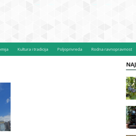
omija
Kultura i tradicija
Poljoprivreda
Rodna ravnopravnost
NAJ