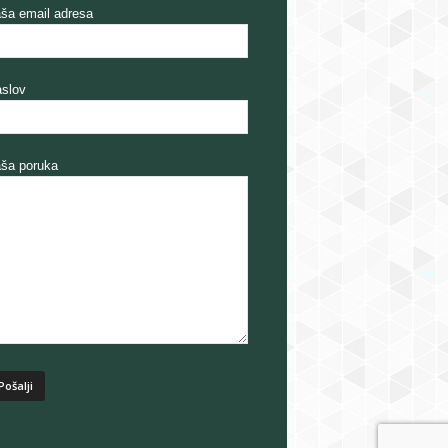
ša email adresa
slov
ša poruka