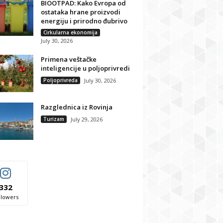
BIOOTPAD: Kako Evropa od
ostataka hrane proizvodi
energiju i prirodno đubrivo
Cirkularna ekonomija
July 30, 2026
Primena veštačke
inteligencije u poljoprivredi
Poljoprivreda
July 30, 2026
Razglednica iz Rovinja
Turizam
July 29, 2026
332
llowers