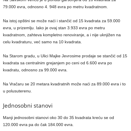
79.000 evra, odnosno 4. 948 evra po metru kvadratnom.
Na istoj opštini se može naći i stančić od 15 kvadrata za 59.000
evra, u prizemlju. Iako je ovaj stan 3.933 evra po metru
kvadratnom, zahteva kompletno renoviranje, a i nije uknjižen na
celu kvadraturu, već samo na 10 kvadrata.
Na Starom gradu, u Ulici Majke Jevrosime prodaje se stančić od 15
kvadrata sa centralnim grejanjem po ceni od 6.600 evra po
kvadratu, odnosno za 99.000 evra.
Na Vračaru se 20 metara kvadratnih može naći za 89.000 evra i to
u polusuterenu.
Jednosobni stanovi
Manji jednosobni stanovi oko 30 do 35 kvadrata kreću se od
120.000 evra pa do čak 184.000 evra.