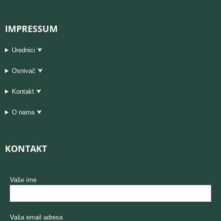
IMPRESSUM
Urednici ⮟
Osnivač ⮟
Kontakt ⮟
O nama ⮟
KONTAKT
Vaše ime
Vaša email adresa