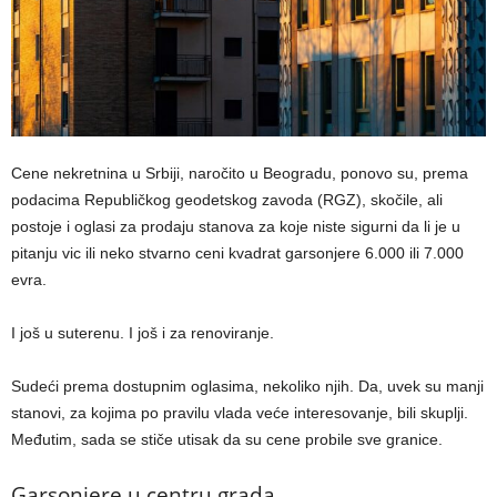
Cene nekretnina u Srbiji, naročito u Beogradu, ponovo su, prema
podacima Republičkog geodetskog zavoda (RGZ), skočile, ali
postoje i oglasi za prodaju stanova za koje niste sigurni da li je u
pitanju vic ili neko stvarno ceni kvadrat garsonjere 6.000 ili 7.000
evra.
I još u suterenu. I još i za renoviranje.
Sudeći prema dostupnim oglasima, nekoliko njih. Da, uvek su manji
stanovi, za kojima po pravilu vlada veće interesovanje, bili skuplji.
Međutim, sada se stiče utisak da su cene probile sve granice.
Garsonjere u centru grada