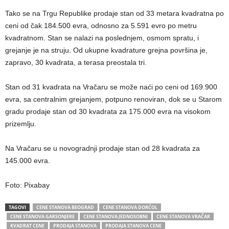
Tako se na Trgu Republike prodaje stan od 33 metara kvadratna po
ceni od čak 184.500 evra, odnosno za 5.591 evro po metru
kvadratnom. Stan se nalazi na poslednjem, osmom spratu, i
grejanje je na struju. Od ukupne kvadrature grejna površina je,
zapravo, 30 kvadrata, a terasa preostala tri.
Stan od 31 kvadrata na Vračaru se može naći po ceni od 169.900
evra, sa centralnim grejanjem, potpuno renoviran, dok se u Starom
gradu prodaje stan od 30 kvadrata za 175.000 evra na visokom
prizemlju.
Na Vračaru se u novogradnji prodaje stan od 28 kvadrata za
145.000 evra.
Foto: Pixabay
TAGOVI
CENE STANOVA BEOGRAD
CENE STANOVA DORĆOL
CENE STANOVA GARSONJERE
CENE STANOVA JEDNOSOBNI
CENE STANOVA VRAČAR
KVADRAT CENE
PRODAJA STANOVA
PRODAJA STANOVA CENE