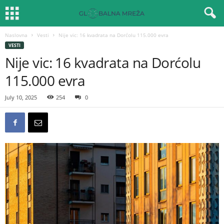
Naslovna
Vesti
Nije vic: 16 kvadrata na Dorćolu 115.000 evra
VESTI
Nije vic: 16 kvadrata na Dorćolu
115.000 evra
July 10, 2025
254
0