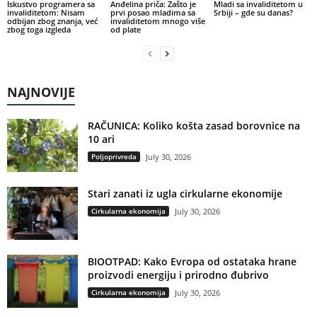
Iskustvo programera sa
Anđelina priča: Zašto je
Mladi sa invaliditetom u
invaliditetom: Nisam
prvi posao mladima sa
Srbiji – gde su danas?
odbijan zbog znanja, već
invaliditetom mnogo više
zbog toga izgleda
od plate
NAJNOVIJE
RAČUNICA: Koliko košta zasad borovnice na
10 ari
Poljoprivreda
July 30, 2026
Stari zanati iz ugla cirkularne ekonomije
Cirkularna ekonomija
July 30, 2026
BIOOTPAD: Kako Evropa od ostataka hrane
proizvodi energiju i prirodno đubrivo
Cirkularna ekonomija
July 30, 2026