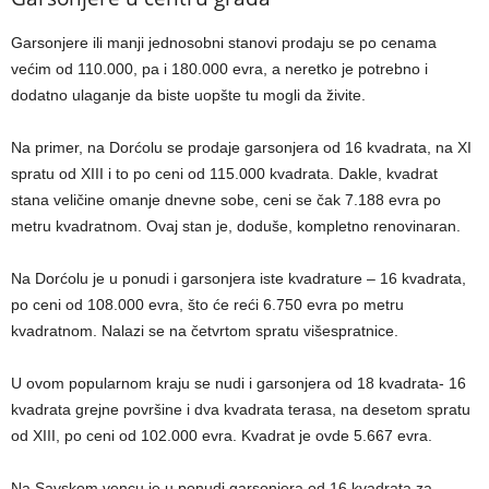
Garsonjere ili manji jednosobni stanovi prodaju se po cenama
većim od 110.000, pa i 180.000 evra, a neretko je potrebno i
dodatno ulaganje da biste uopšte tu mogli da živite.
Na primer, na Dorćolu se prodaje garsonjera od 16 kvadrata, na XI
spratu od XIII i to po ceni od 115.000 kvadrata. Dakle, kvadrat
stana veličine omanje dnevne sobe, ceni se čak 7.188 evra po
metru kvadratnom. Ovaj stan je, doduše, kompletno renovinaran.
Na Dorćolu je u ponudi i garsonjera iste kvadrature – 16 kvadrata,
po ceni od 108.000 evra, što će reći 6.750 evra po metru
kvadratnom. Nalazi se na četvrtom spratu višespratnice.
U ovom popularnom kraju se nudi i garsonjera od 18 kvadrata- 16
kvadrata grejne površine i dva kvadrata terasa, na desetom spratu
od XIII, po ceni od 102.000 evra. Kvadrat je ovde 5.667 evra.
Na Savskom vencu je u ponudi garsonjera od 16 kvadrata za