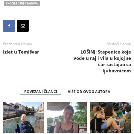
SKOČILE CENE STANOVA
Prethodni članak
Sledeći članak
Izlet u Temišvar
LOŠINJ: Stepenice koje
vode u raj i vila u kojoj se
car sastajao sa
ljubavnicom
POVEZANI ČLANCI
VIŠE OD OVOG AUTORA