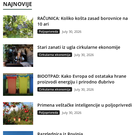
NAJNOVIJE
RAČUNICA: Koliko košta zasad borovnice na
10 ari
Poljoprivreda
July 30, 2026
Stari zanati iz ugla cirkularne ekonomije
Cirkularna ekonomija
July 30, 2026
BIOOTPAD: Kako Evropa od ostataka hrane
proizvodi energiju i prirodno đubrivo
Cirkularna ekonomija
July 30, 2026
Primena veštačke inteligencije u poljoprivredi
Poljoprivreda
July 30, 2026
Razglednica iz Rovinja