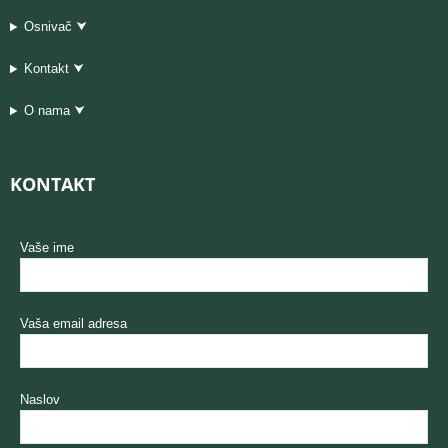
Osnivač ⮟
Kontakt ⮟
O nama ⮟
KONTAKT
Vaše ime
Vaša email adresa
Naslov