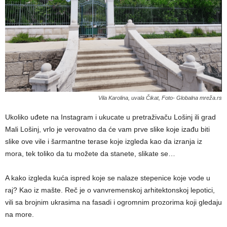
Vila Karolina, uvala Čikat, Foto- Globalna mreža.rs
Ukoliko uđete na Instagram i ukucate u pretraživaču Lošinj ili grad
Mali Lošinj, vrlo je verovatno da će vam prve slike koje izađu biti
slike ove vile i šarmantne terase koje izgleda kao da izranja iz
mora, tek toliko da tu možete da stanete, slikate se…
A kako izgleda kuća ispred koje se nalaze stepenice koje vode u
raj? Kao iz mašte. Reč je o vanvremenskoj arhitektonskoj lepotici,
vili sa brojnim ukrasima na fasadi i ogromnim prozorima koji gledaju
na more.