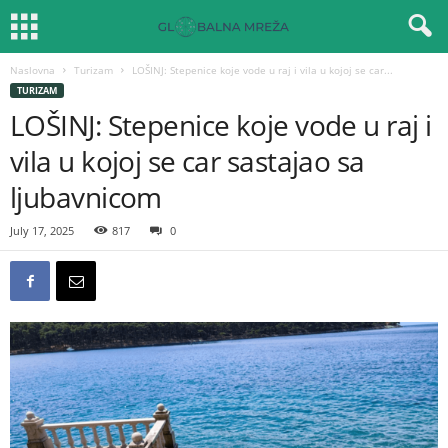
Naslovna
Turizam
LOŠINJ: Stepenice koje vode u raj i vila u kojoj se car...
TURIZAM
LOŠINJ: Stepenice koje vode u raj i
vila u kojoj se car sastajao sa
ljubavnicom
July 17, 2025
817
0