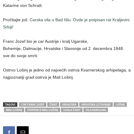
Katarine von Schratt.
Pročitajte još:
Carska vila u Bad Išlu: Ovde je potpisan rat Kraljevini
Srbiji!
Franc Jozef bio je car Austrije i kralj Ugarske,
Bohemije, Dalmacije, Hrvatske i Slavonije od 2. decembra 1848.
sve do svoje smrti.
Ostrvo Lošinj je jedno od najvećih ostrva Kvarnerskog arhipelaga, a
najpoznatiji grad ostrva je Mali Lošinj.
TAGOVI
CAR FRANC JOZEF
ČIKAT
HRVATSKA
HRVATSKA LETOVANJE
LOŠINJ
MALI LOŠINJ
STEPENICE MALI LOŠINJ
UVALA ČIKAT
VILA KAROLINA