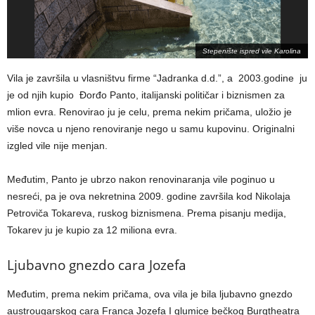
Stepenište ispred vile Karolina
Vila je završila u vlasništvu firme “Jadranka d.d.”, a 2003.godine ju
je od njih kupio Đorđo Panto, italijanski političar i biznismen za
mlion evra. Renovirao ju je celu, prema nekim pričama, uložio je
više novca u njeno renoviranje nego u samu kupovinu. Originalni
izgled vile nije menjan.
Međutim, Panto je ubrzo nakon renovinaranja vile poginuo u
nesreći, pa je ova nekretnina 2009. godine završila kod Nikolaja
Petroviča Tokareva, ruskog biznismena. Prema pisanju medija,
Tokarev ju je kupio za 12 miliona evra.
Ljubavno gnezdo cara Jozefa
Međutim, prema nekim pričama, ova vila je bila ljubavno gnezdo
austrougarskog cara Franca Jozefa I glumice bečkog Burgtheatra