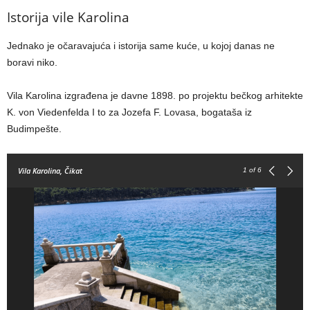
Istorija vile Karolina
Jednako je očaravajuća i istorija same kuće, u kojoj danas ne
boravi niko.
Vila Karolina izgrađena je davne 1898. po projektu bečkog arhitekte
K. von Viedenfelda I to za Jozefa F. Lovasa, bogataša iz
Budimpešte.
Vila Karolina, Čikat
1
of 6