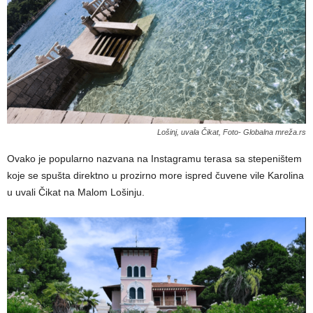
Lošinj, uvala Čikat, Foto- Globalna mreža.rs
Ovako je popularno nazvana na Instagramu terasa sa stepeništem
koje se spušta direktno u prozirno more ispred čuvene vile Karolina
u uvali Čikat na Malom Lošinju.