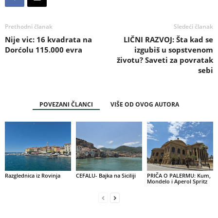
Prethodni članak
Sledeći članak
Nije vic: 16 kvadrata na
LIČNI RAZVOJ: Šta kad se
Dorćolu 115.000 evra
izgubiš u sopstvenom
životu? Saveti za povratak
sebi
POVEZANI ČLANCI
VIŠE OD OVOG AUTORA
Razglednica iz Rovinja
CEFALU- Bajka na Siciliji
PRIČA O PALERMU: Kum,
Mondelo i Aperol Spritz