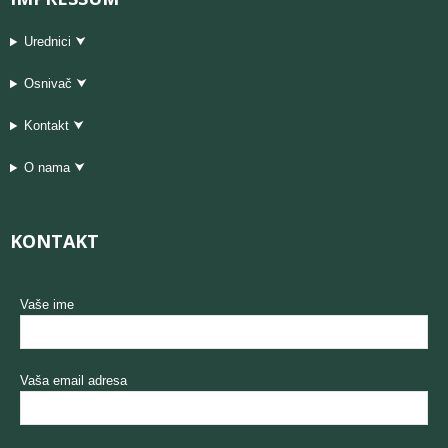
Urednici ⮟
Osnivač ⮟
Kontakt ⮟
O nama ⮟
KONTAKT
Vaše ime
Vaša email adresa