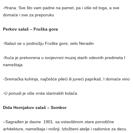
-Hrana: Sve što vam padne na pamet, pa i više od toga, a sve
domaće i sve za preporuku
Perkov salaš – Fruška gora
-Nalazi se u podnožju Fruške gore, selo Neradin
-Kuća je pretvorena u svojevrsni muzej starih odevnih predmeta I
nameštaja
-Sremačka kuhinja, najčešće pileći ili juneći paprikaš, I domaće vino
-U ponudi je više vrsta starinskih kolača
Dida Hornjakov salaš – Sombor
–
Sagrađen je davne 1901. sa ostavštinom stare porodične
arhitekture, nameštaja i nošnji. Izložbeni atelje i radionice za decu.