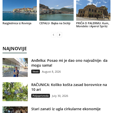
Razglednica iz Rovinja
CEFALU- Bajka na Siciliji
PRIČA O PALERMU: Kum,
Mondelo i Aperol Spritz
NAJNOVIJE
Anđelka: Posao mi je dao ono najvažnije- da
mogu sama!
Vesti
August 8, 2026
RAČUNICA: Koliko košta zasad borovnice na
10 ari
Poljoprivreda
July 30, 2026
Stari zanati iz ugla cirkularne ekonomije