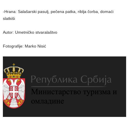
-Hrana: Salašarski pasulj, pečena patka, riblja čorba, domaći
slatkiši
Autor: Umetničko stvaralaštvo
Fotografije: Marko Nisić