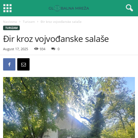
Naslovna
Turizam
Đir kroz vojvođanske salaše
TURIZAM
Đir kroz vojvođanske salaše
August 17, 2025
934
0