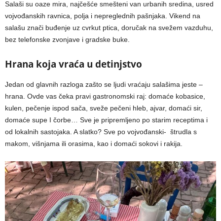
Salaši su oaze mira, najčešće smešteni van urbanih sredina, usred
vojvođanskih ravnica, polja i nepreglednih pašnjaka. Vikend na
salašu znači buđenje uz cvrkut ptica, doručak na svežem vazduhu,
bez telefonske zvonjave i gradske buke.
Hrana koja vraća u detinjstvo
Jedan od glavnih razloga zašto se ljudi vraćaju salašima jeste –
hrana. Ovde vas čeka pravi gastronomski raj: domaće kobasice,
kulen, pečenje ispod sača, sveže pečeni hleb, ajvar, domaći sir,
domaće supe I čorbe… Sve je pripremljeno po starim receptima i
od lokalnih sastojaka. A slatko? Sve po vojvođanski- štrudla s
makom, višnjama ili orasima, kao i domaći sokovi i rakija.