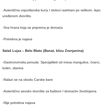
-Autentična vojvođanska kuća I stolovi rastrkani po velikom, lepo
uređenom dvorištu
-Sva hrana koja se priprema je domaća
-Potrebna je najava
Salaš Lujza – Belo Blato (Banat, blizu Zrenjanina)
-Gastronomska ponuda:
Specijaliteti od mesa mangulice, čvarci,
kulen, slanina
-Nalazi se na obodu Carske bare
-Autentično seosko dvorište sa baštom I domaćim životinjama
-Nije potrebna najava