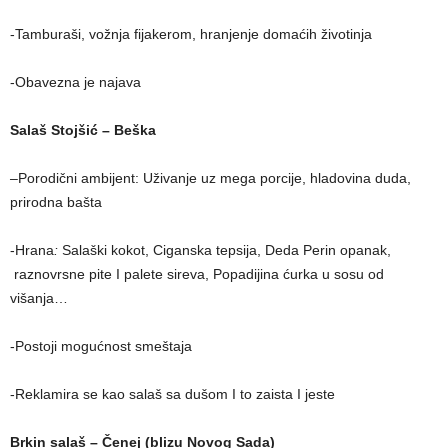
-Tamburaši, vožnja fijakerom, hranjenje domaćih životinja
-Obavezna je najava
Salaš Stojšić – Beška
–
Porodični ambijent: Uživanje uz mega porcije, hladovina duda,
prirodna bašta
-Hrana
:
Salaški kokot, Ciganska tepsija, Deda Perin opanak,
raznovrsne pite I palete sireva, Popadijina ćurka u sosu od
višanja…
-Postoji mogućnost smeštaja
-Reklamira se kao salaš sa dušom I to zaista I jeste
Brkin salaš – Čenej (blizu Novog Sada)