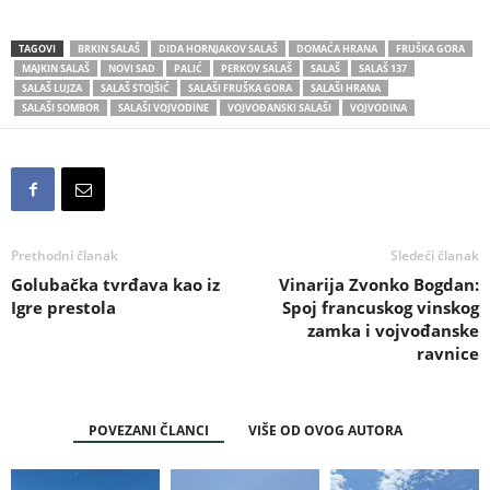
TAGOVI
BRKIN SALAŠ
DIDA HORNJAKOV SALAŠ
DOMAĆA HRANA
FRUŠKA GORA
MAJKIN SALAŠ
NOVI SAD
PALIĆ
PERKOV SALAŠ
SALAŠ
SALAŠ 137
SALAŠ LUJZA
SALAŠ STOJŠIĆ
SALAŠI FRUŠKA GORA
SALAŠI HRANA
SALAŠI SOMBOR
SALAŠI VOJVODINE
VOJVOĐANSKI SALAŠI
VOJVODINA
Prethodni članak
Sledeći članak
Golubačka tvrđava kao iz
Vinarija Zvonko Bogdan:
Igre prestola
Spoj francuskog vinskog
zamka i vojvođanske
ravnice
POVEZANI ČLANCI
VIŠE OD OVOG AUTORA