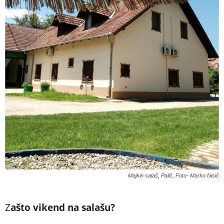
Majkin salaš, Palić, Foto- Marko Nisić
Z
ašto vikend na salašu?