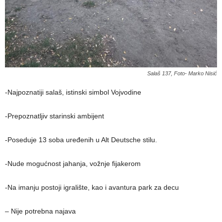
Salaš 137, Foto- Marko Nisić
-Najpoznatiji salaš, istinski simbol Vojvodine
-Prepoznatljiv starinski ambijent
-Poseduje 13 soba uređenih u Alt Deutsche stilu.
-Nude mogućnost jahanja, vožnje fijakerom
-Na imanju postoji igralište, kao i avantura park za decu
– Nije potrebna najava