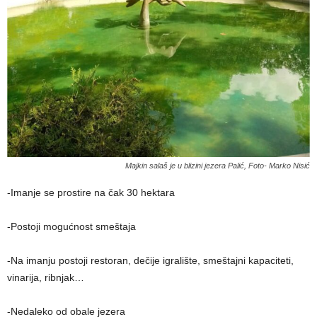
Majkin salaš je u blizini jezera Palić, Foto- Marko Nisić
-Imanje se prostire na čak 30 hektara
-Postoji mogućnost smeštaja
-Na imanju postoji restoran, dečije igralište, smeštajni kapaciteti,
vinarija, ribnjak…
-Nedaleko od obale jezera