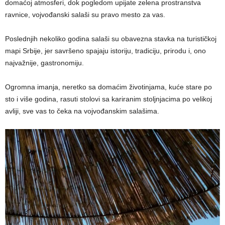
domaćoj atmosferi, dok pogledom upijate zelena prostranstva
ravnice, vojvođanski salaši su pravo mesto za vas.
Poslednjih nekoliko godina salaši su obavezna stavka na turističkoj
mapi Srbije, jer savršeno spajaju istoriju, tradiciju, prirodu i, ono
najvažnije, gastronomiju.
Ogromna imanja, neretko sa domaćim životinjama, kuće stare po
sto i više godina, rasuti stolovi sa kariranim stoljnjacima po velikoj
avliji, sve vas to čeka na vojvođanskim salašima.