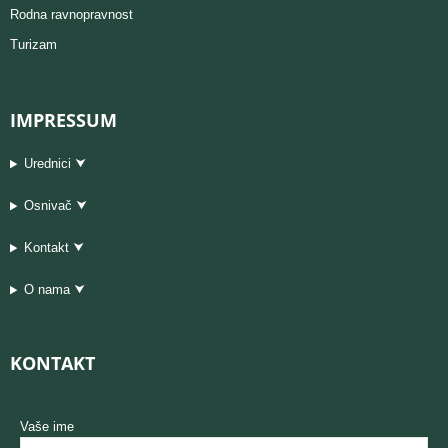
Rodna ravnopravnost
Turizam
IMPRESSUM
Urednici ⮟
Osnivač ⮟
Kontakt ⮟
O nama ⮟
KONTAKT
Vaše ime