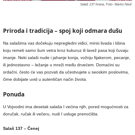
Salaš 137 hrana, Foto- Marko Nisić
Priroda i tradicija – spoj koji odmara dušu
Na salašima vas dočekuju nepregledni vidici, mirisi livada i tišina
koju remeti samo šum vetra kroz kukuruz ili lavež pasa koji čuvaju
imanje. Neki salaši nude i jahanje konja, vožnju fijakerom, pecanje,
ili jednostavno – ležanje u mreži među drvećem. Domaćini su
srdačni, često će vas pozvati da učestvujete u seoskim poslovima,
čime dobijate uvid u autentičan način života.
Ponuda
U Vojvodini ima desetak salaša I većina njih, pored mogućnosti za
doručak, ručak ili večeru, nudi I usluge prenoćišta.
Salaš 137 – Čenej